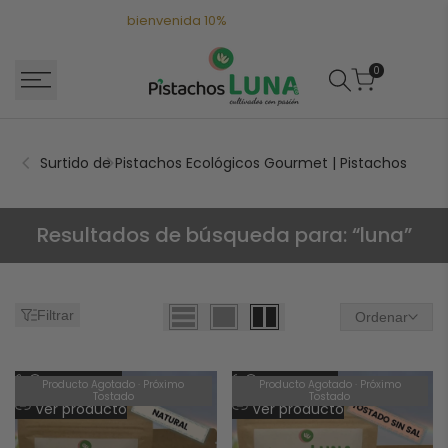
Saltar
Descuento de
bienvenida 10%
suscribete a nuestro boletín.
al
contenido
0
Surtido de Pistachos Ecológicos Gourmet | Pistachos Luna
Búsqueda:
Resultados de búsqueda para: “luna”
4
resultados
Filtrar
Ordenar
encontrados
para
Añadir
Añadir
Vista rápida
Vista rápida
Producto Agotado · Próximo
Producto Agotado · Próximo
"luna"
Tostado
Tostado
a
Añadir
a
Añadir
Ver producto
Ver producto
la
a
la
a