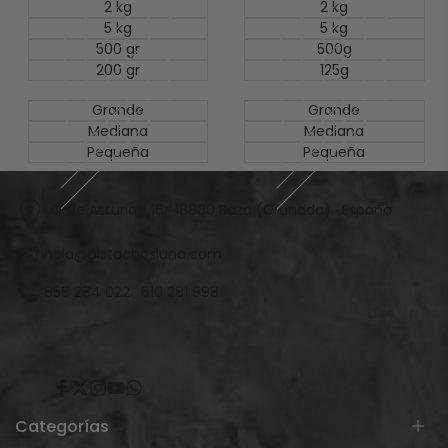
2 kg
2 kg
5 kg
5 kg
500 gr
500g
200 gr
125g
Grande
Grande
Mediana
Mediana
Pequeña
Pequeña
Calle Asturias, 16 · 18800 Baza (Granada) · España
hola@pistachosluna.com
858 284 022
·
610 281 998
Facebook
X
Instagram
YouTube
Translation
missing:
es.general.social.links.whatsapp
Categorías