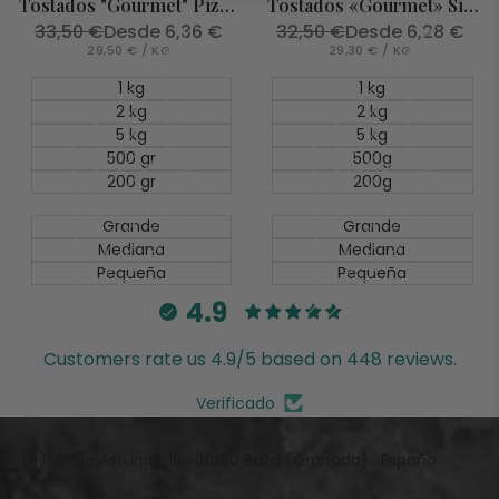
Tostados "Gourmet" Pizca
Tostados «Gourmet» Sin
de Sal
Sal
Precio
33,50 €
Precio
Desde
6,36 €
Precio
32,50 €
Precio
Desde
6,28 €
regular
de
regular
de
PRECIO
POR
PRECIO
POR
29,50 €
/
KG
29,30 €
/
KG
UNITARIO
oferta
UNITARIO
oferta
1 kg
1 kg
2 kg
2 kg
5 kg
5 kg
500 gr
500g
200 gr
200g
Grande
Grande
Mediana
Mediana
Pequeña
Pequeña
4.9
Customers rate us 4.9/5 based on 448 reviews.
Verificado
Calle Asturias, 16 · 18800 Baza (Granada) · España