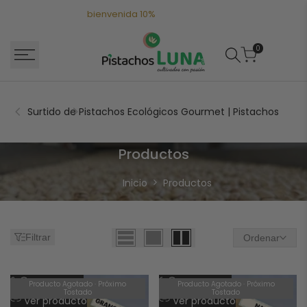
Saltar
Descuento de
bienvenida 10%
suscribete a nuestro boletín.
al
contenido
0
Surtido de Pistachos Ecológicos Gourmet | Pistachos Luna
Productos
Productos
Inicio
Productos
Filtrar
Ordenar
Añadir
Añadir
Vista rápida
Vista rápida
Producto Agotado · Próximo
Producto Agotado · Próximo
Tostado
Tostado
a
Añadir
a
Añadir
Ver producto
Ver producto