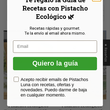
Recetas con Pistacho
Grande
Grande
Mediana
Mediana
Ecológico 🌿
Pequeña
Pequeña
Recetas rápidas y gourmet.
Añadir
Añadir
Te la envío al email ahora mismo.
Vista rápida
Vista rápida
Producto Agotado · Próximo
Producto Agotado · Próximo
Tostado
Tostado
a
Añadir
a
Añadir
Ver producto
Ver producto
Email
la
a
la
a
★ Reseñas
lista
comparar
lista
comparar
de
de
deseos
deseos
Quiero la guía
Casilla Consentimiento
Acepto recibir emails de Pistachos
Luna con recetas, ofertas y
novedades. Puedo darme de baja
en cualquier momento.
Pistachos Ecológicos
Pistachos Ecológicos