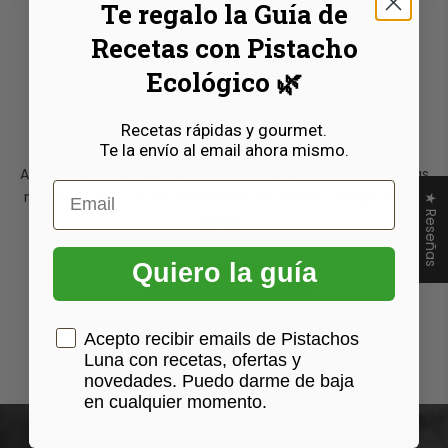
Te regalo la Guía de
Recetas con Pistacho
La lista de deseos está
Ecológico 🌿
vacía.
Recetas rápidas y gourmet.
Te la envío al email ahora mismo.
Aún no tienes productos en la lista de deseos. Encontrarás
Email
muchos productos interesantes en nuestra "Página de la
★ Reseñas
tienda".
Quiero la guía
Volver a la tienda
Casilla Consentimiento
Acepto recibir emails de Pistachos
Luna con recetas, ofertas y
novedades. Puedo darme de baja
en cualquier momento.
Calle Asturias, 16 · 18800 Baza (Granada) · España