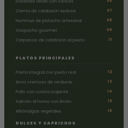
06
Ensalada verde con cítricos
07
Crema de calabacín sedosa
08
Hummus de pistacho artesanal
09
Gazpacho gourmet
11
Carpaccio de calabacín al pesto
PLATOS PRINCIPALES
12
Pasta integral con pesto real
13
Arroz cremoso de verduras
14
Pollo con costra crujiente
15
Salmón al horno con limón
16
Albóndigas vegetales
DULCES Y CAPRICHOS