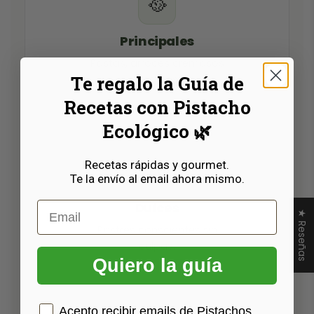
🥘
Principales
Pastas, arroces cremosos
Te regalo la Guía de
y carnes.
Recetas con Pistacho
Ecológico 🌿
Recetas rápidas y gourmet.
🍪
Te la envío al email ahora mismo.
Email
Dulces
★ Reseñas
Postres conscientes sin
culpas.
Quiero la guía
Casilla Consentimiento
Acepto recibir emails de Pistachos