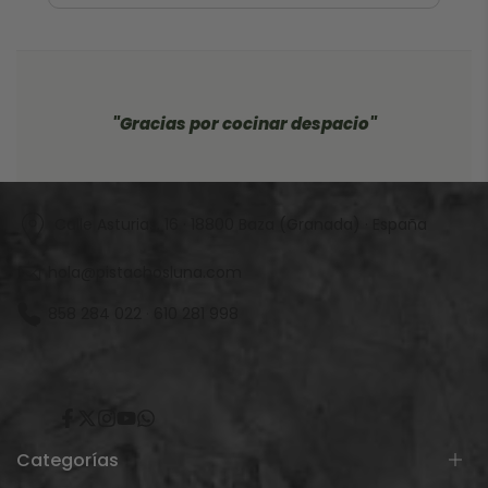
"Gracias por cocinar despacio"
Calle Asturias, 16 · 18800 Baza (Granada) · España
hola@pistachosluna.com
858 284 022
·
610 281 998
Facebook
X
Instagram
YouTube
Translation
missing:
es.general.social.links.whatsapp
Categorías