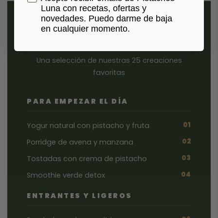
Luna con recetas, ofertas y
novedades. Puedo darme de baja
en cualquier momento.
Índice de Recetas
Una selección de nuestras 25 creaciones
favoritas
PARA EMPEZAR EL DÍA
01
Yogur natural con pistacho y fruta
02
Porridge de avena y manzana
03
Tostadas con crema de pistacho
04
Smoothie verde detox
ENTRANTES Y LIGEROS