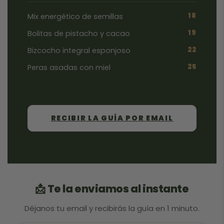
18
Mix energético de semillas
19
Bolitas de pistacho y cacao
22
Bizcocho integral esponjoso
25
Peras asadas con miel
RECIBIR LA GUÍA POR EMAIL
📩 Te la enviamos al instante
Déjanos tu email y recibirás la guía en 1 minuto.